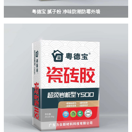
粤德宝 腻子粉 净味防潮防霉外墙