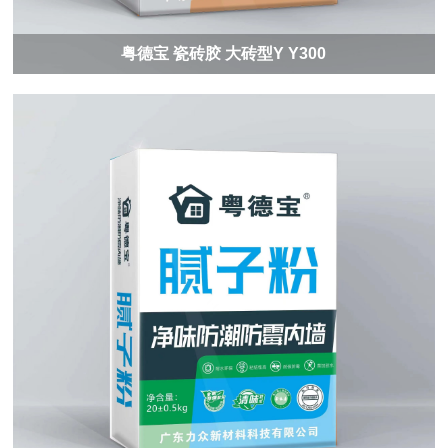
粤德宝 瓷砖胶 大砖型Y Y300