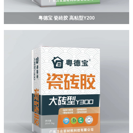
粤德宝 瓷砖胶 高粘型Y200