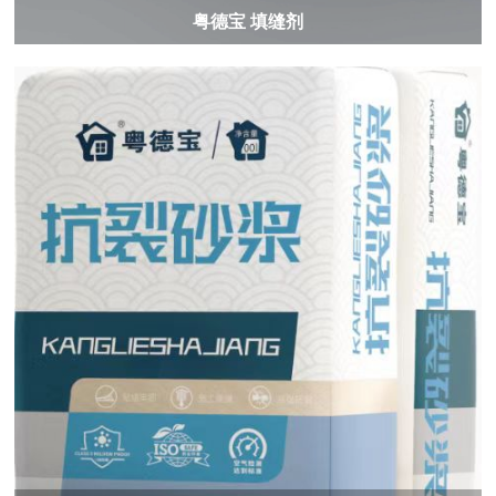
粤德宝 填缝剂