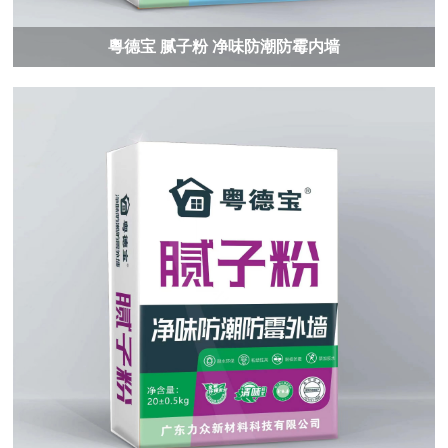
粵德宝 腻子粉 净味防潮防霉内墙