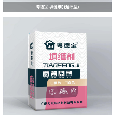
粵德宝 填缝剂( (超细型)