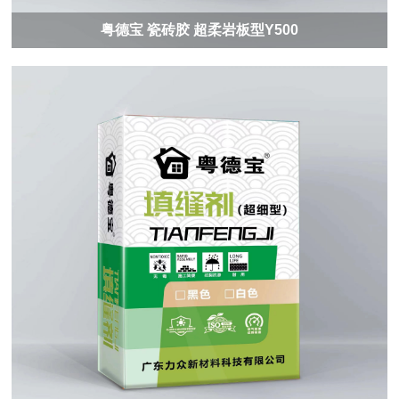
粤德宝 瓷砖胶 超柔岩板型Y500