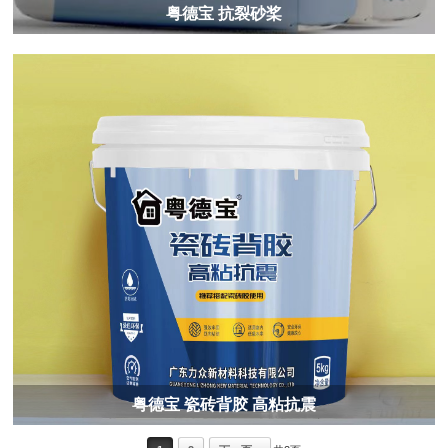
粤德宝 抗裂砂桨
粤德宝 瓷砖背胶 高粘抗震